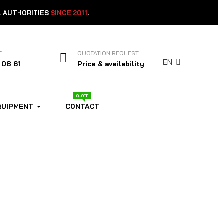
L AUTHORITIES
SINCE 2011
.
E
QUOTATION REQUEST
EN
 08 61
Price & availability
QUOTE
QUIPMENT
CONTACT