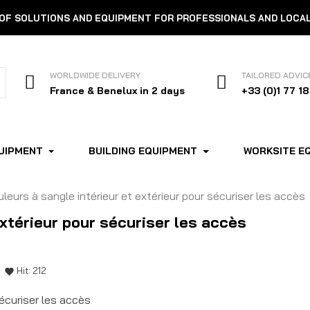
 OF SOLUTIONS AND EQUIPMENT FOR PROFESSIONALS AND LOCA
WORLDWIDE DELIVERY
TAILORED ADVIC
France & Benelux in 2 days
+33 (0)1 77 18
UIPMENT
BUILDING EQUIPMENT
WORKSITE E
uleurs à sangle intérieur et extérieur pour sécuriser les accès
extérieur pour sécuriser les accès
Hit:
212
favorite