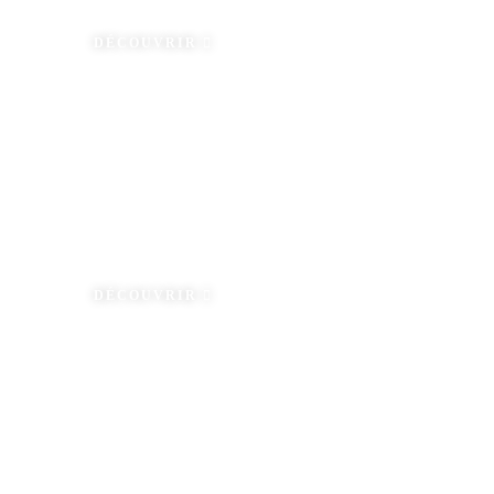
DÉCOUVRIR
AMÉNAGEMENT
VOIRIE
& PARKING
DÉCOUVRIR
MATÉRIEL
CHANTIER