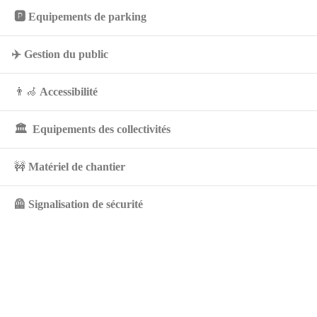
🅿️
Equipements de parking
✈️
Gestion du public
👨‍🦽
Accessibilité
🏛️
Equipements des collectivités
🚧
Matériel de chantier
🦺 Signalisation de sécurité
EQUIPEMENTS
INDUSTRIELS
& ENTREPÔT