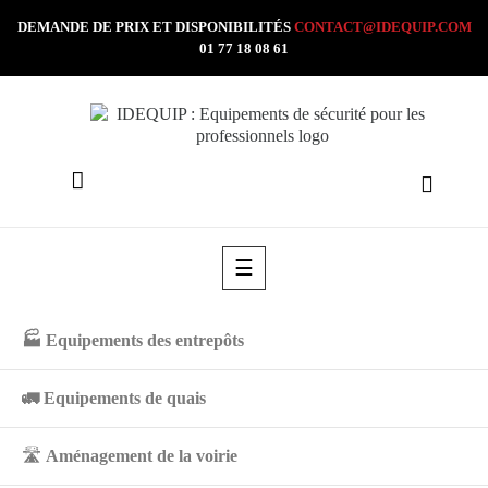
DEMANDE DE PRIX ET DISPONIBILITÉS
CONTACT@IDEQUIP.COM
01 77 18 08 61
Basculer
☰
la
navigation
🏭
Equipements des entrepôts
🚛
Equipements de quais
🛣️
Aménagement de la voirie