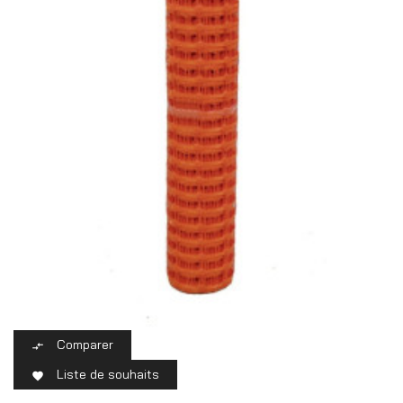
Comparer

Liste de souhaits
