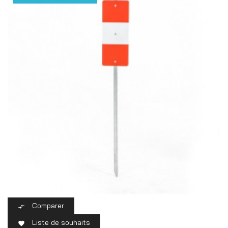
Comparer

Liste de souhaits
