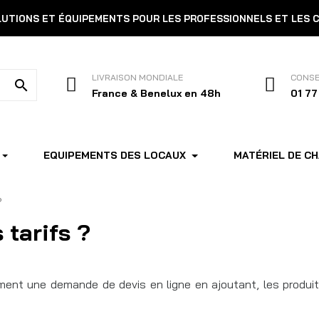
OLUTIONS ET ÉQUIPEMENTS POUR LES PROFESSIONNELS ET LES 
LIVRAISON MONDIALE
CONSE
search
France & Benelux en 48h
01 77
EQUIPEMENTS DES LOCAUX
MATÉRIEL DE C
?
tarifs ?
ement une demande de devis en ligne en ajoutant, les produi