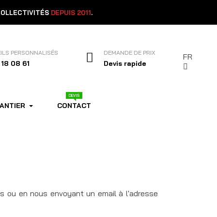
COLLECTIVITÉS
DEPUIS 2011
.
ILS PERSONNALISÉS
DEMANDE DE PRIX
FR
 18 08 61
Devis rapide
DEVIS
HANTIER
CONTACT
ts ou en nous envoyant un email à l'adresse