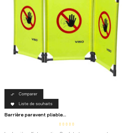
Comparer

Liste de souhaits

Barrière paravent pliable...