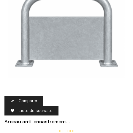
Comparer

Liste de souhaits

Arceau anti-encastrement...