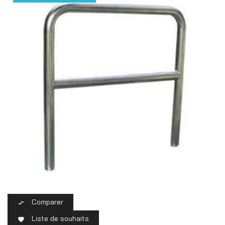
Comparer

Liste de souhaits
