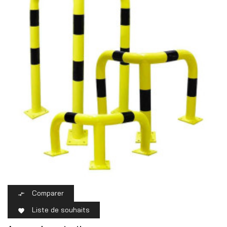
Comparer

Liste de souhaits
