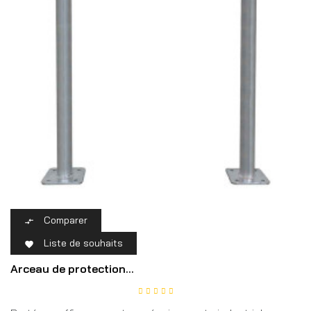
Comparer

Liste de souhaits

Arceau de protection...