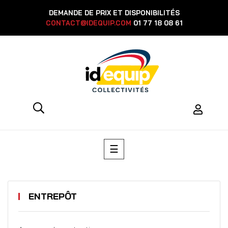
DEMANDE DE PRIX ET DISPONIBILITÉS
CONTACT@IDEQUIP.COM
01 77 18 08 61
Basculer
☰
la
navigation
ENTREPÔT