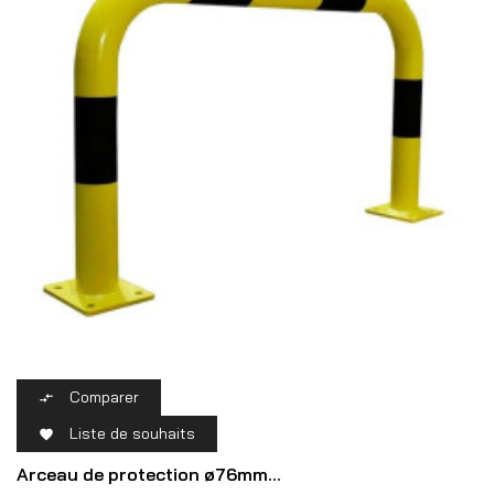
Comparer

Liste de souhaits

Arceau de protection ø76mm...