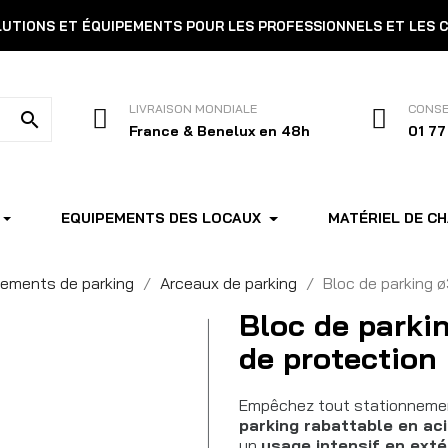
OLUTIONS ET ÉQUIPEMENTS POUR LES PROFESSIONNELS ET LES 
LIVRAISON MONDIALE
CONSE
search
France & Benelux en 48h
01 77
EQUIPEMENTS DES LOCAUX
MATÉRIEL DE C
pements de parking
Arceaux de parking
Bloc de parking 
Bloc de parki
de protection
Empêchez tout stationnemen
parking rabattable en ac
un
usage intensif en exté