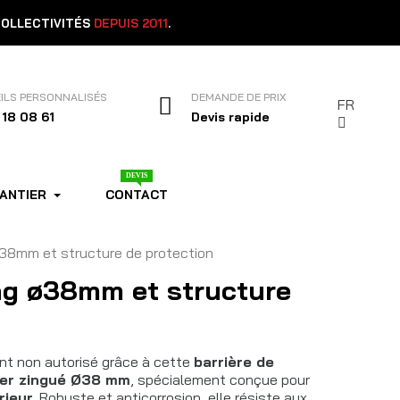
COLLECTIVITÉS
DEPUIS 2011
.
ILS PERSONNALISÉS
DEMANDE DE PRIX
FR
 18 08 61
Devis rapide
DEVIS
HANTIER
CONTACT
ø38mm et structure de protection
ng ø38mm et structure
t non autorisé grâce à cette
barrière de
ier zingué Ø38 mm
, spécialement conçue pour
rieur
. Robuste et anticorrosion, elle résiste aux