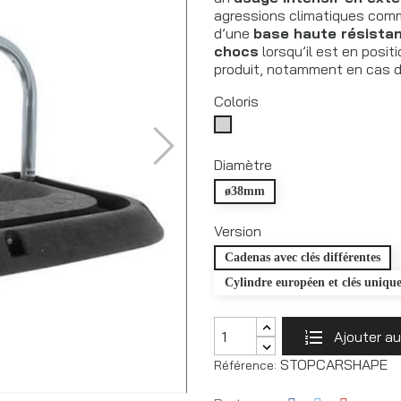
agressions climatiques comm
d’une
base haute résista
chocs
lorsqu’il est en posit
produit, notamment en cas 
Coloris
Galvanisé
Diamètre
ø38mm
Version
Cadenas avec clés différentes
Cylindre européen et clés unique
Ajouter au
STOPCARSHAPE
Référence: