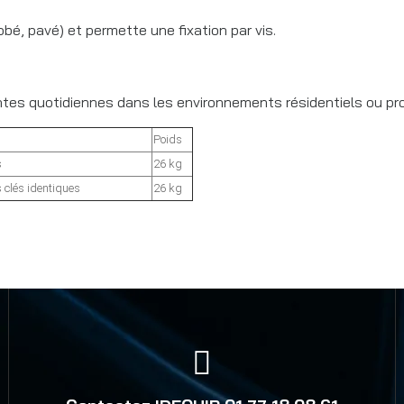
robé, pavé) et permette une fixation par vis.
intes quotidiennes dans les environnements résidentiels ou pr
Poids
s
26 kg
clés identiques
26 kg