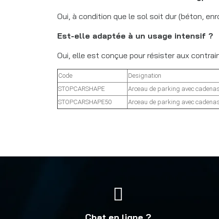
Oui, à condition que le sol soit dur (béton, en
Est-elle adaptée à un usage intensif ?
Oui, elle est conçue pour résister aux contra
Code
Designation
STOPCARSHAPE
Arceau de parking avec cadena
STOPCARSHAPE50
Arceau de parking avec cadenas 
Chat en ligne ?