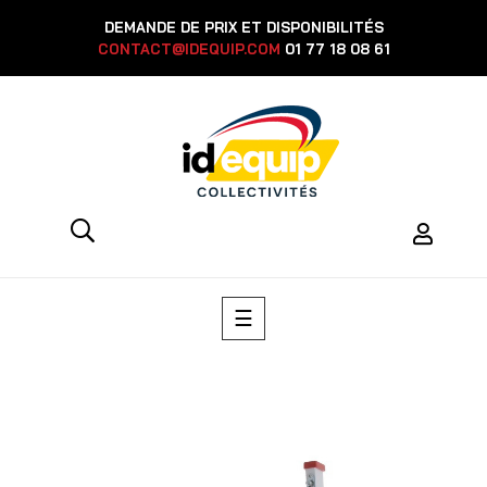
DEMANDE DE PRIX ET DISPONIBILITÉS
CONTACT@IDEQUIP.COM
01 77 18 08 61
Basculer
☰
la
navigation