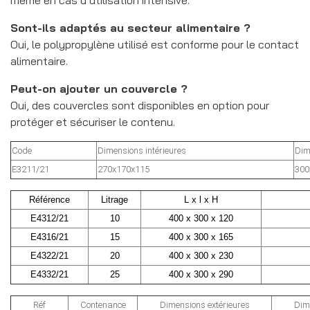
Sont-ils adaptés au secteur alimentaire ?
Oui, le polypropylène utilisé est conforme pour le contact
alimentaire.
Peut-on ajouter un couvercle ?
Oui, des couvercles sont disponibles en option pour
protéger et sécuriser le contenu.
Code
Dimensions intérieures
Dim
E3211/21
270x170x115
300
Référence
Litrage
L x l x H
E4312/21
10
400 x 300 x 120
E4316/21
15
400 x 300 x 165
E4322/21
20
400 x 300 x 230
E4332/21
25
400 x 300 x 290
Réf
Contenance
Dimensions extérieures
Dime