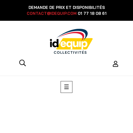
DEMANDE DE PRIX ET DISPONIBILITÉS
CONTACT@IDEQUIP.COM
01 77 18 08 61
Basculer
☰
la
navigation