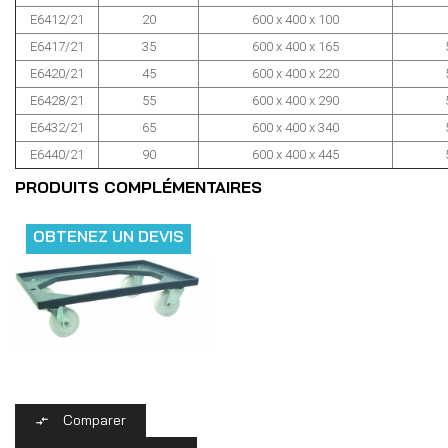
E6412/21
20
600 x 400 x 100
E6417/21
35
600 x 400 x 165
E6420/21
45
600 x 400 x 220
E6428/21
55
600 x 400 x 290
E6432/21
65
600 x 400 x 340
E6440/21
90
600 x 400 x 445
PRODUITS COMPLÉMENTAIRES
OBTENEZ UN DEVIS
Comparer
