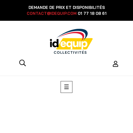
DEMANDE DE PRIX ET DISPONIBILITÉS
CONTACT@IDEQUIP.COM
01 77 18 08 61
Basculer
☰
la
navigation