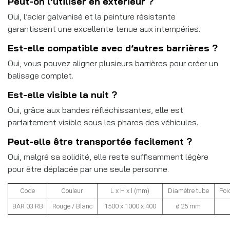
Peut-on l’utiliser en extérieur ?
Oui, l’acier galvanisé et la peinture résistante
garantissent une excellente tenue aux intempéries.
Est-elle compatible avec d’autres barrières ?
Oui, vous pouvez aligner plusieurs barrières pour créer un
balisage complet.
Est-elle visible la nuit ?
Oui, grâce aux bandes réfléchissantes, elle est
parfaitement visible sous les phares des véhicules.
Peut-elle être transportée facilement ?
Oui, malgré sa solidité, elle reste suffisamment légère
pour être déplacée par une seule personne.
Code
Couleur
L x H x l (mm)
Diamètre tube
Poi
BAR 03 RB
Rouge / Blanc
1500 x 1000 x 400
ø 25 mm