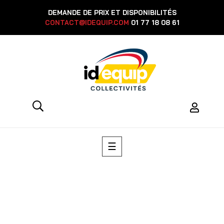
DEMANDE DE PRIX ET DISPONIBILITÉS
CONTACT@IDEQUIP.COM
01 77 18 08 61
Basculer
☰
la
navigation