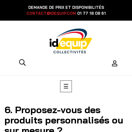
DEMANDE DE PRIX ET DISPONIBILITÉS
CONTACT@IDEQUIP.COM
01 77 18 08 61
Basculer
☰
la
navigation
6. Proposez-vous des
produits personnalisés ou
sur mesure ?