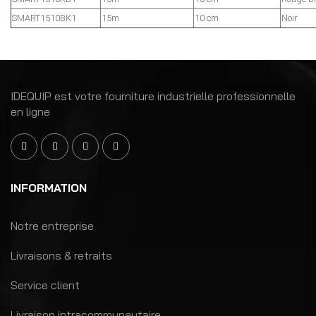
SMART1510BK1
15m
10 cm
Noir
IDEQUIP est votre fourniture industrielle professionnelle
en ligne
INFORMATION
Notre entreprise
Livraisons & retraits
Service client
Livraison intracommunautaire