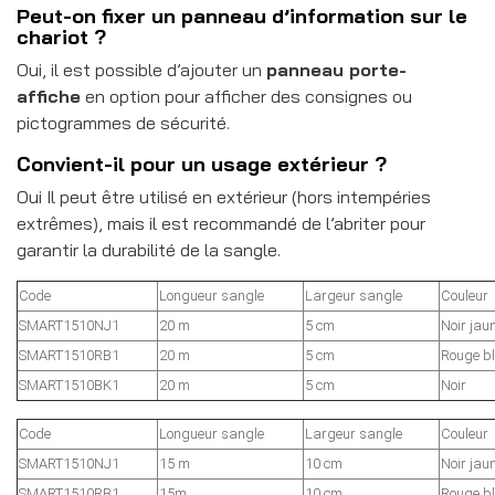
Peut-on fixer un panneau d’information sur le
chariot ?
Oui, il est possible d’ajouter un
panneau porte-
affiche
en option pour afficher des consignes ou
pictogrammes de sécurité.
Convient-il pour un usage extérieur ?
Oui Il peut être utilisé en extérieur (hors intempéries
extrêmes), mais il est recommandé de l’abriter pour
garantir la durabilité de la sangle.
Code
Longueur sangle
Largeur sangle
Couleur
SMART1510NJ1
20 m
5 cm
Noir jau
SMART1510RB1
20 m
5 cm
Rouge b
SMART1510BK1
20 m
5 cm
Noir
Code
Longueur sangle
Largeur sangle
Couleur
SMART1510NJ1
15 m
10 cm
Noir jau
SMART1510RB1
15m
10 cm
Rouge b