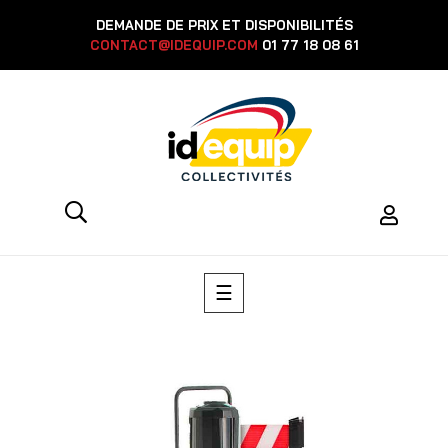
DEMANDE DE PRIX ET DISPONIBILITÉS
CONTACT@IDEQUIP.COM
01 77 18 08 61
Basculer
☰
la
navigation