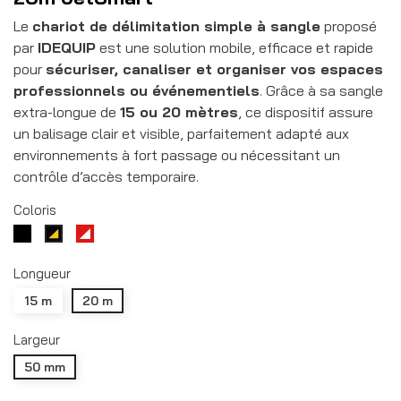
Le
chariot de délimitation simple à sangle
proposé
par
IDEQUIP
est une solution mobile, efficace et rapide
pour
sécuriser, canaliser et organiser vos espaces
professionnels ou événementiels
. Grâce à sa sangle
extra-longue de
15 ou 20 mètres
, ce dispositif assure
un balisage clair et visible, parfaitement adapté aux
environnements à fort passage ou nécessitant un
contrôle d’accès temporaire.
Coloris
Noir
Rouge/blanc
Noir/jaune
RAL9005
Longueur
15 m
20 m
Largeur
50 mm