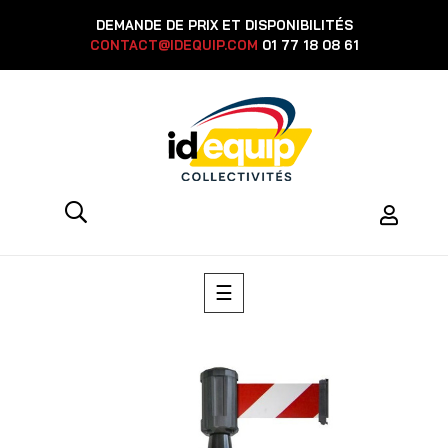
DEMANDE DE PRIX ET DISPONIBILITÉS
CONTACT@IDEQUIP.COM
01 77 18 08 61
Basculer
☰
la
navigation