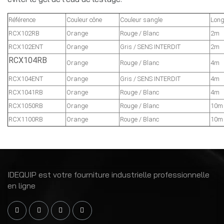
Référence
Couleur cône
Couleur sangle
Long
RCX102RB
Orange
Rouge / Blanc
2m
RCX102ENT
Orange
Gris / SENS INTERDIT
2m
RCX104RB
Orange
Rouge / Blanc
4m
RCX104ENT
Orange
Gris / SENS INTERDIT
4m
RCX1041RB
Orange
Rouge / Blanc
4m
RCX1050RB
Orange
Rouge / Blanc
10m
RCX1100RB
Orange
Rouge / Blanc
10m
IDEQUIP est votre fourniture industrielle professionnelle
en ligne