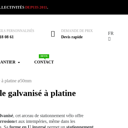
OLLECTIVITÉS
DEPUIS 2011
.
ILS PERSONNALISÉS
DEMANDE DE PRIX
FR
18 08 61
Devis rapide
DEVIS
HANTIER
CONTACT
é à platine ø50mm
e galvanisé à platine
lvanisé
, cet arceau de stationnement vélo offre
orrosion
et aux intempéries, même dans les
ts. Sa
forme en U inversé
permet un
stationnement