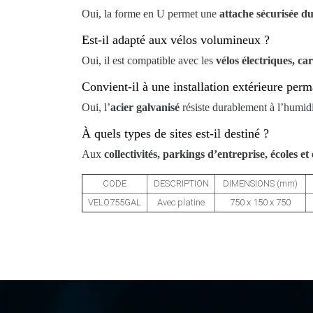
Oui, la forme en U permet une
attache sécurisée du
Est-il adapté aux vélos volumineux ?
Oui, il est compatible avec les
vélos électriques, ca
Convient-il à une installation extérieure per
Oui, l’
acier galvanisé
résiste durablement à l’humidi
À quels types de sites est-il destiné ?
Aux
collectivités, parkings d’entreprise, écoles et
CODE
DESCRIPTION
DIMENSIONS (mm)
VELO755GAL
Avec platine
750 x 150 x 750