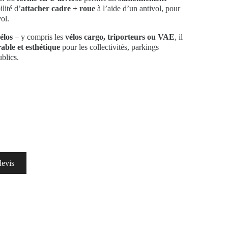
ilité d’
attacher cadre + roue
à l’aide d’un antivol, pour
ol.
élos
– y compris les
vélos cargo, triporteurs ou VAE
, il
rable et esthétique
pour les collectivités, parkings
ublics.
devis