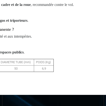
 cadre et de la roue
, recommandée contre le vol.
rgos et triporteurs
.
manente ?
té et aux intempéries.
 espaces publics
.
DIAMETRE TUBE (mm)
POIDS (Kg)
50
6,9