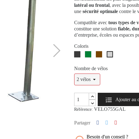
latéral ou frontal
, avec la possib
une
sécurité optimale
contre le v
Compatible avec
tous types de v
constitue une solution
fiable, du
d’entreprise, écoles ou espaces p
Coloris
Gris
Vert
Marron
Galvanisé
RAL7016
RAL6005
RAL8017
Nombre de vélos
Ajouter au 
VELO755GAL
Référence:
Partager
Besoin d'un conseil ?