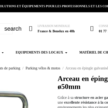
 SOLUTIONS ET ÉQUIPEMENTS POUR LES PROFESSIONNELS ET LES C
LIVRAISON MONDIALE
CONSE
search
France & Benelux en 48h
01 77 
EQUIPEMENTS DES LOCAUX
MATÉRIEL DE C
ts de parking
Parking vélos & motos
Arceau en épingle galvanis
Arceau en épingl
ø50mm
Grâce à sa
structure en acier ga
une
excellente résistance à la c
environnements les plus exigean