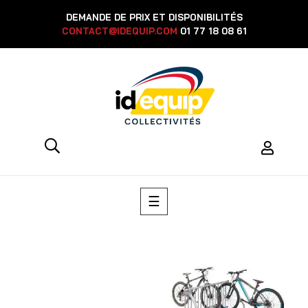
DEMANDE DE PRIX ET DISPONIBILITÉS
CONTACT@IDEQUIP.COM
01 77 18 08 61
Basculer
☰
la
navigation