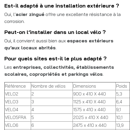
Est-il adapté à une installation extérieure ?
Oui, l’
acier zingué
offre une excellente résistance à la
corrosion.
Peut-on l’installer dans un local vélo ?
Oui, il convient aussi bien aux
espaces extérieurs
qu’aux locaux abrités
.
Pour quels sites est-il le plus adapté ?
Les
entreprises, collectivités, établissements
scolaires, copropriétés et parkings vélos
.
Référence
Nombre de vélos
Dimensions
Poids
VELO2
2
900 x 410 X 440
5,3
VELO3
3
1125 x 410 X 440
6,4
VELO4
4
1575 x 410 x 440
9,1
VELO5FRA
5
2025 x 410 X 440
10,1
VELO6
6
2475 x 410 x 440
13,9