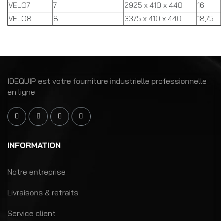
VELO7
7
2925 x 410 x 440
16
VELO8
8
3375 x 410 x 440
18,75
IDEQUIP est votre fourniture industrielle professionnelle
en ligne
INFORMATION
Notre entreprise
Livraisons & retraits
Service client