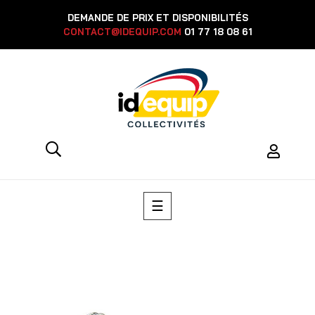
DEMANDE DE PRIX ET DISPONIBILITÉS
CONTACT@IDEQUIP.COM
01 77 18 08 61
Basculer
☰
la
navigation