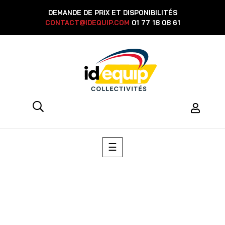
DEMANDE DE PRIX ET DISPONIBILITÉS
CONTACT@IDEQUIP.COM
01 77 18 08 61
Basculer
☰
la
navigation