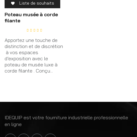
Liste de souhaits

Poteau musée à corde
filante
Apportez une touche de
distinction et de discrétion
à vos espaces
d’exposition avec le
poteau de musée luxe à
corde filante . Conçu...
IDEQUIP est votre fourniture industrielle professionnelle
en ligne