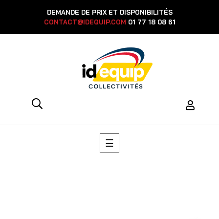
DEMANDE DE PRIX ET DISPONIBILITÉS
CONTACT@IDEQUIP.COM
01 77 18 08 61
Basculer
☰
la
navigation