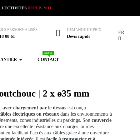
OLLECTIVITÉS
DEPUIS 2011
.
ILS PERSONNALISÉS
DEMANDE DE PRIX
FR
18 08 61
Devis rapide
DEVIS
HANTIER
CONTACT
aoutchouc | 2 x ø35 mm
c avec chargement par le dessus
est conçu
câbles électriques ou réseaux
dans les environnements à
événements, zones industrielles ou parkings. Son
couvercle
re une excellente résistance aux charges lourdes
out en facilitant l’accès aux câbles grâce à une ouverture
poignée intégrée
, il est
facile à transporter et à