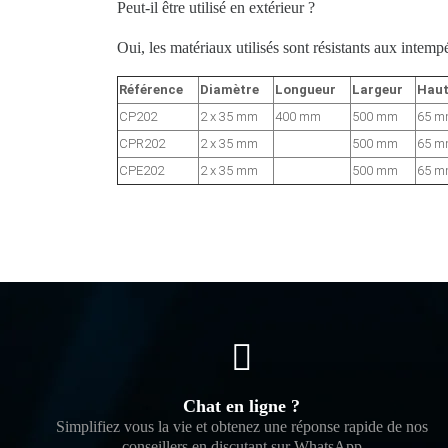
Peut-il être utilisé en extérieur ?
Oui, les matériaux utilisés sont résistants aux intemp
Référence
Diamètre
Longueur
Largeur
Haut
CP202
2 x 35 mm
400 mm
500 mm
65 
CPR202
2 x 35 mm
500 mm
65 
CPE202
2 x 35 mm
500 mm
65 
Chat en ligne ?
Simplifiez vous la vie et obtenez une réponse rapide de nos
conseillers en discutant sur WhatsApp