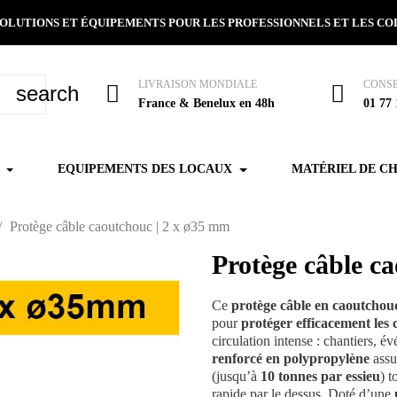
 SOLUTIONS ET ÉQUIPEMENTS POUR LES PROFESSIONNELS ET LES C
LIVRAISON MONDIALE
CONSE
search
France & Benelux en 48h
01 77 
EQUIPEMENTS DES LOCAUX
MATÉRIEL DE C
Protège câble caoutchouc | 2 x ø35 mm
Protège câble c
Ce
protège câble en caoutchou
pour
protéger efficacement les 
circulation intense : chantiers, 
renforcé en polypropylène
assu
(jusqu’à
10 tonnes par essieu
) t
rapide par le dessus. Doté d’une