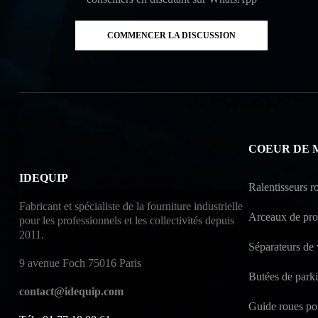
COMMENCER LA DISCUSSION
COEUR DE 
IDEQUIP
Ralentisseurs ro
Fabricant et spécialiste de la fourniture industrielle
Arceaux de prot
pour les professionnels et les collectivités depuis
2011.
Séparateurs de 
9 avenue Foch 75016 Paris
Butées de park
contact@idequip.com
Guide roues po