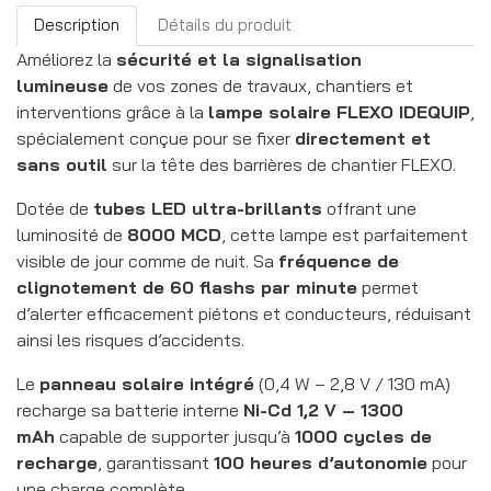
Description
Détails du produit
Améliorez la
sécurité et la signalisation
lumineuse
de vos zones de travaux, chantiers et
interventions grâce à la
lampe solaire FLEXO IDEQUIP
,
spécialement conçue pour se fixer
directement et
sans outil
sur la tête des barrières de chantier FLEXO.
Dotée de
tubes LED ultra-brillants
offrant une
luminosité de
8000 MCD
, cette lampe est parfaitement
visible de jour comme de nuit. Sa
fréquence de
clignotement de 60 flashs par minute
permet
d’alerter efficacement piétons et conducteurs, réduisant
ainsi les risques d’accidents.
Le
panneau solaire intégré
(0,4 W – 2,8 V / 130 mA)
recharge sa batterie interne
Ni-Cd 1,2 V – 1300
mAh
capable de supporter jusqu’à
1000 cycles de
recharge
, garantissant
100 heures d’autonomie
pour
une charge complète.