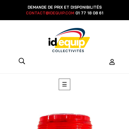
DEMANDE DE PRIX ET DISPONIBILITÉS
CONTACT@IDEQUIP.COM
01 77 18 08 61
Basculer
☰
la
navigation