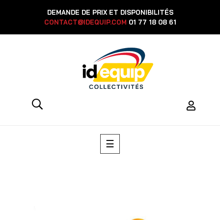
DEMANDE DE PRIX ET DISPONIBILITÉS
CONTACT@IDEQUIP.COM
01 77 18 08 61
Basculer
☰
la
navigation