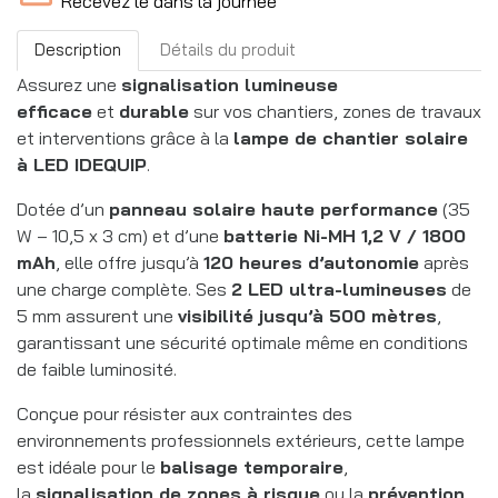
Recevez le dans la journée
Description
Détails du produit
Assurez une
signalisation lumineuse
efficace
et
durable
sur vos chantiers, zones de travaux
et interventions grâce à la
lampe de chantier solaire
à LED IDEQUIP
.
Dotée d’un
panneau solaire haute performance
(35
W – 10,5 x 3 cm) et d’une
batterie Ni-MH 1,2 V / 1800
mAh
, elle offre jusqu’à
120 heures d’autonomie
après
une charge complète. Ses
2 LED ultra-lumineuses
de
5 mm assurent une
visibilité jusqu’à 500 mètres
,
garantissant une sécurité optimale même en conditions
de faible luminosité.
Conçue pour résister aux contraintes des
environnements professionnels extérieurs, cette lampe
est idéale pour le
balisage temporaire
,
la
signalisation de zones à risque
ou la
prévention