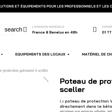
OLUTIONS ET ÉQUIPEMENTS POUR LES PROFESSIONNELS ET LES 
LIVRAISON MONDIALE
CONSE
search
France & Benelux en 48h
01 77
EQUIPEMENTS DES LOCAUX
MATÉRIEL DE C
e protection galvanisé à sceller
Poteau de pro
sceller
poteau de protection V
Le
directement dans le bét
sécuriser vos espaces urbains, ind