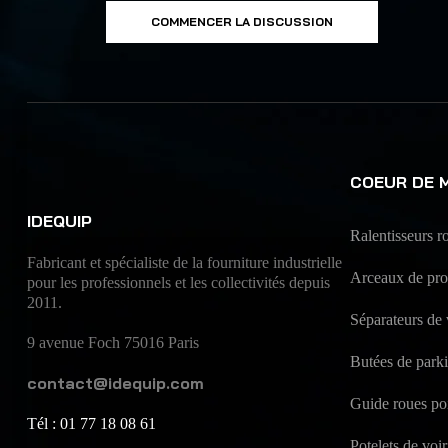
COMMENCER LA DISCUSSION
COEUR DE 
IDEQUIP
Ralentisseurs ro
Fabricant et spécialiste de la fourniture industrielle
Arceaux de prot
pour les professionnels et les collectivités depuis
2011.
Séparateurs de 
9 avenue Foch 75016 Paris
Butées de park
contact@idequip.com
Guide roues po
Tél : 01 77 18 08 61
Potelets de voir