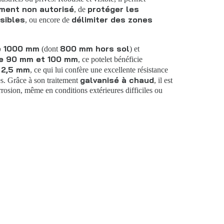
ement non autorisé
protéger les
, de
sibles
délimiter des zones
, ou encore de
e 1000 mm
800 mm hors sol
(dont
) et
re 90 mm et 100 mm
, ce potelet bénéficie
e 2,5 mm
, ce qui lui confère une excellente résistance
galvanisé à chaud
es. Grâce à son traitement
, il est
rrosion, même en conditions extérieures difficiles ou
é