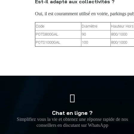
Est-il adapté aux collectivités ?
Oui, il est couramment utilisé en voirie, parkings pub
Code
Diamètre
Hauteur Hors s
POTS800GAL
90
800/1000
POTS1000GAL
100
800/1000
Chat en ligne ?
Simplifiez vous la vie et obtenez une réponse rapide de nos
conseillers en discutant sur WhatsApp