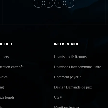
MÉTIER
INFOS & AIDE
utiers
Livraisons & Retours
ection entrepôt
Livraisons intracommunautaire
voies
Comment payer ?
ing
Devis / Demande de prix
ids lourds
CGV
ie
Mentions légales