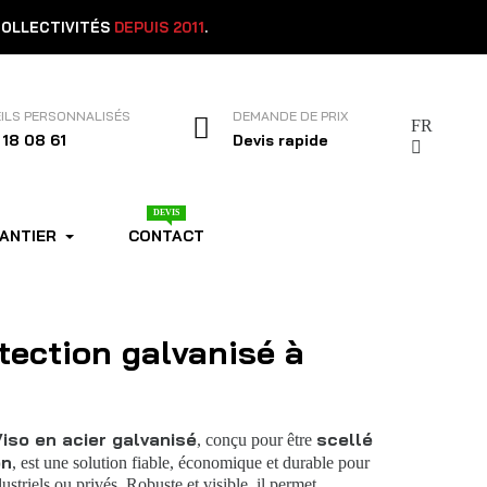
COLLECTIVITÉS
DEPUIS 2011
.
ILS PERSONNALISÉS
DEMANDE DE PRIX
FR
 18 08 61
Devis rapide
DEVIS
HANTIER
CONTACT
tection galvanisé à
iso en acier galvanisé
scellé
, conçu pour être
on
, est une solution fiable, économique et durable pour
ustriels ou privés. Robuste et visible, il permet