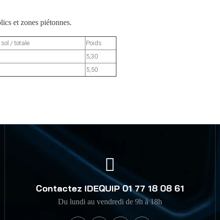
lics et zones piétonnes.
ol / totale
Poids
5,30
5,50
Contactez IDEQUIP 01 77 18 08 61
Du lundi au vendredi de 9h à 18h