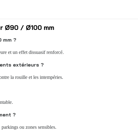
er Ø90 / Ø100 mm
0 mm ?
e et un effet dissuasif renforcé.
ents extérieurs ?
tre la rouille et les intempéries.
ntable.
iment ?
, parkings ou zones sensibles.