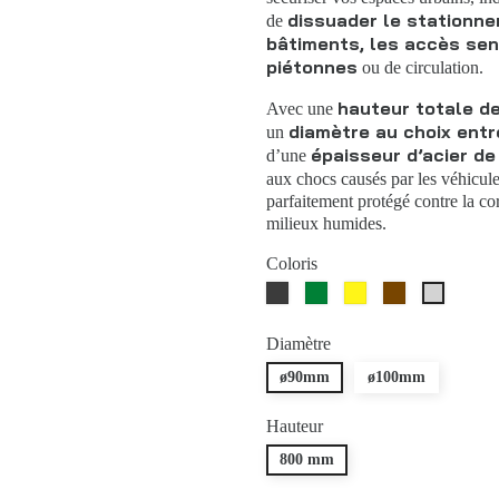
dissuader le stationn
de
bâtiments, les accès sen
piétonnes
ou de circulation.
hauteur totale d
Avec une
diamètre au choix ent
un
épaisseur d’acier d
d’une
aux chocs causés par les véhicul
parfaitement protégé contre la co
milieux humides.
Coloris
Gris
Vert
Jaune
Marron
Galvanis
RAL7016
RAL6005
RAL8017
Diamètre
ø90mm
ø100mm
Hauteur
800 mm