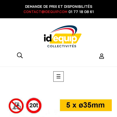
DEMANDE DE PRIX ET DISPONIBILITÉS
CONTACT@IDEQUIP.COM
01 77 18 08 61
Basculer
☰
la
navigation