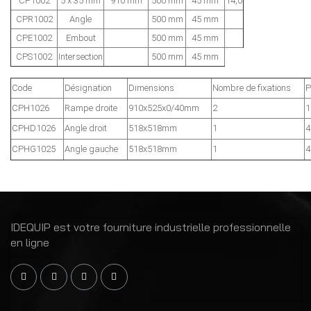
CP1002
5 x 35 mm
910 mm
500 mm
45 mm
14,0
CPR1002
Angle
500 mm
45 mm
CPE1002
Embout
500 mm
45 mm
CPS1002
Intersection
500 mm
45 mm
Code
Désignation
Dimensions
Nombre de fixations
P
CPH1026
Rampe droite
910x525x0/40mm
2
1
CPHD1026
Angle droit
518x518mm
1
4
CPHG1025
Angle gauche
518x518mm
1
4
IDEQUIP est votre fourniture industrielle professionnelle
en ligne