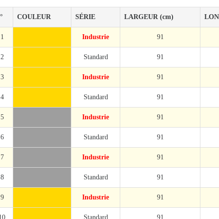
°
COULEUR
SÉRIE
LARGEUR (cm)
LON
1
Industrie
91
2
Standard
91
3
Industrie
91
4
Standard
91
5
Industrie
91
6
Standard
91
7
Industrie
91
8
Standard
91
9
Industrie
91
10
Standard
91