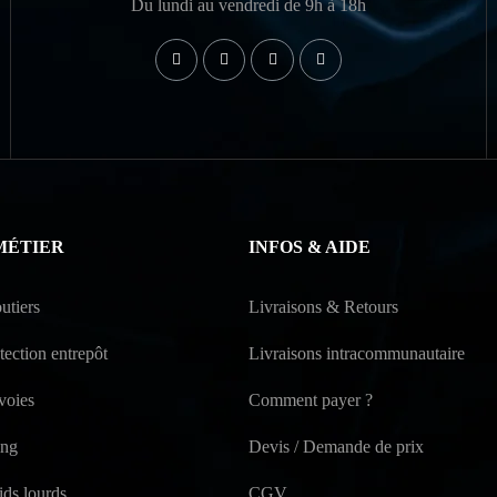
Du lundi au vendredi de 9h à 18h
MÉTIER
INFOS & AIDE
utiers
Livraisons & Retours
ection entrepôt
Livraisons intracommunautaire
voies
Comment payer ?
ing
Devis / Demande de prix
ids lourds
CGV