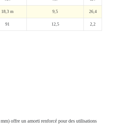
18,3 m
9,5
26,4
91
12,5
2,2
mm) offre un amorti renforcé pour des utilisations