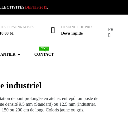
OLLECTIVITÉS
DEPUIS 2011
.
ILS PERSONNALISÉS
DEMANDE DE PRIX
FR
18 08 61
Devis rapide
DEVIS
HANTIER
CONTACT
e industriel
tation debout prolongée en atelier, entrepôt ou poste de
ute densité 9,5 mm (Standard) ou 12,5 mm (Industrie),
, 150 ou 200 cm de long. Coloris jaune ou gris.