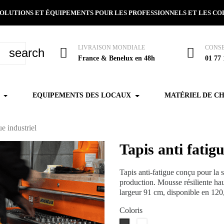
 SOLUTIONS ET ÉQUIPEMENTS POUR LES PROFESSIONNELS ET LES C
LIVRAISON MONDIALE
CONSE
search
France & Benelux en 48h
01 77 
EQUIPEMENTS DES LOCAUX
MATÉRIEL DE C
ue industriel
Tapis anti fatigu
Tapis anti-fatigue conçu pour la s
production. Mousse résiliente ha
largeur 91 cm, disponible en 120
Coloris
Noir/jaune
Gris