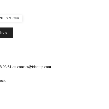
 910 x 95 mm
devis
18 08 61 ou contact@idequip.com
tock