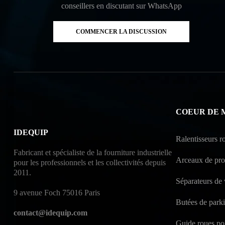
conseillers en discutant sur WhatsApp
COMMENCER LA DISCUSSION
COEUR DE 
IDEQUIP
Ralentisseurs ro
Fabricant et spécialiste de la fourniture industrielle
Arceaux de prot
pour les professionnels et les collectivités depuis
2011.
Séparateurs de 
9 avenue Foch 75016 Paris
Butées de park
contact@idequip.com
Guide roues po