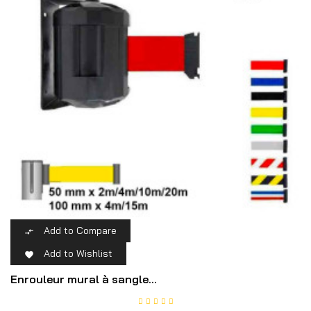
Add to Compare

Add to Wishlist

Enrouleur mural à sangle...