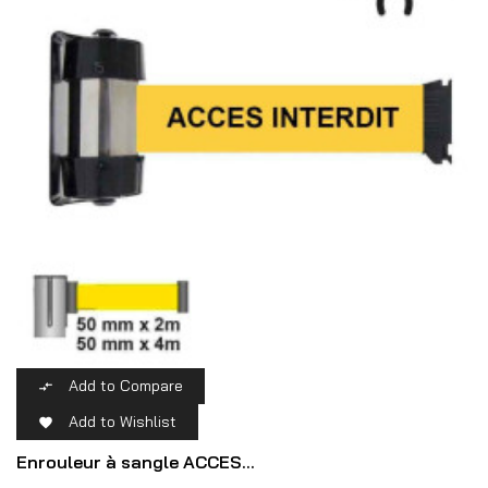
Add to Compare

Add to Wishlist

Enrouleur à sangle ACCES...