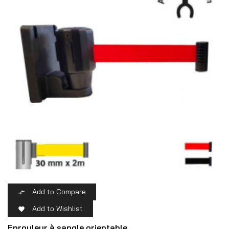
Add to Compare

Add to Wishlist

Enrouleur à sangle orientable