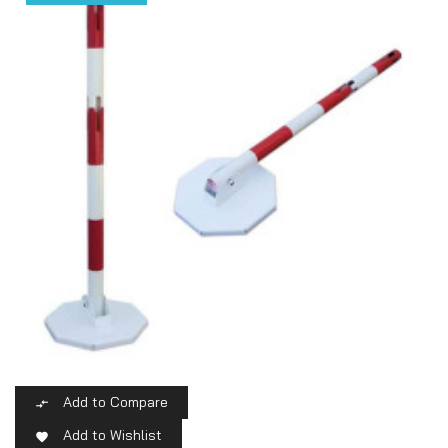
Add to Compare

Add to Wishlist
