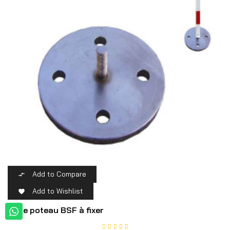
Add to Compare

Add to Wishlist

Base poteau BSF à fixer