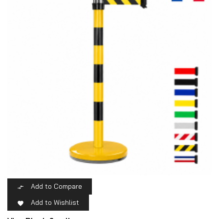
Add to Compare

Add to Wishlist
