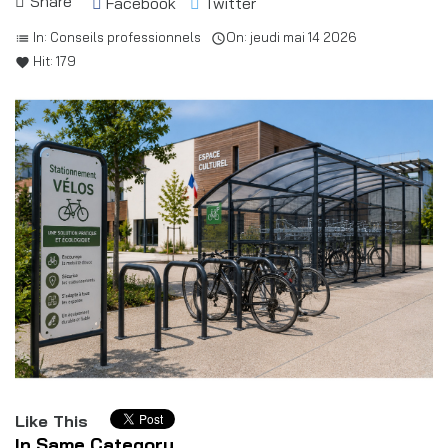
Share
Facebook
Twitter
In:
Conseils professionnels
On:
jeudi
mai
14
2026
list

Hit:
179
favorite
Like This
In Same Category