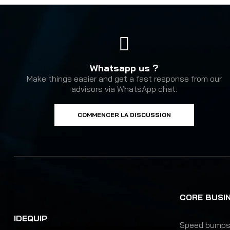
Whatsapp us ?
Make things easier and get a fast response from our
advisors via WhatsApp chat.
COMMENCER LA DISCUSSION
CORE BUSI
IDEQUIP
Speed bump