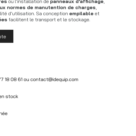
res
ou l’installation de
panneaux d’affichage
,
ux normes de manutention de charges
,
ité d’utilisation.
Sa conception
empilable
et
ées
facilitent le transport et le stockage.
ote
77 18 08 61 ou contact@idequip.com
 en stock
rnée