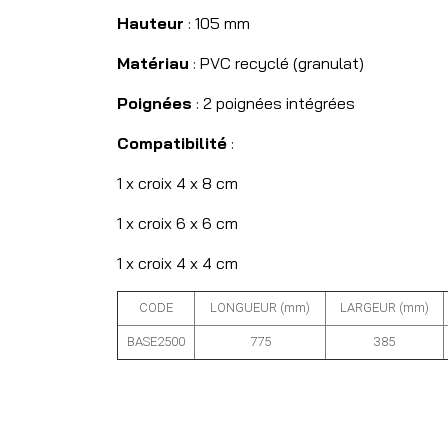
Hauteur
: 105 mm
Matériau
: PVC recyclé (granulat)
Poignées
: 2 poignées intégrées
Compatibilité
:
1 x croix 4 x 8 cm
1 x croix 6 x 6 cm
1 x croix 4 x 4 cm
CODE
LONGUEUR (mm)
LARGEUR (mm)
BASE2500
775
385