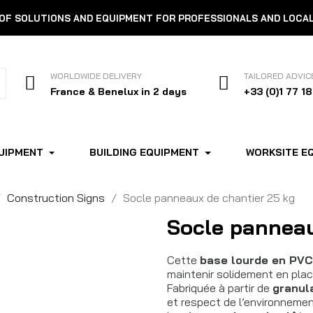
 OF SOLUTIONS AND EQUIPMENT FOR PROFESSIONALS AND LOCA
WORLDWIDE DELIVERY
TAILORED ADVIC
France & Benelux in 2 days
+33 (0)1 77 18
UIPMENT
BUILDING EQUIPMENT
WORKSITE E
Construction Signs
Socle panneaux de chantier 25 kg
Socle panneau
Cette
base lourde en PVC
maintenir solidement en pla
Fabriquée à partir de
granul
et respect de l’environneme