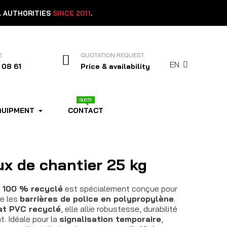
L AUTHORITIES
SINCE 2011
.
E
QUOTATION REQUEST
EN
 08 61
Price & availability
QUOTE
QUIPMENT
CONTACT
x de chantier 25 kg
 100 % recyclé
est spécialement conçue pour
ce les
barrières de police en polypropylène
.
at PVC recyclé
, elle allie robustesse, durabilité
nt.
Idéale pour la
signalisation temporaire
,