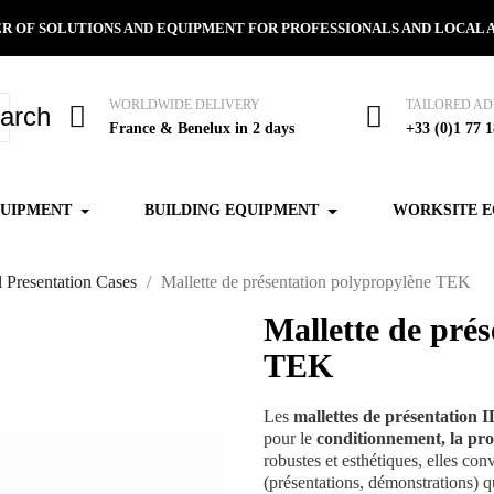
R OF SOLUTIONS AND EQUIPMENT FOR PROFESSIONALS AND LOCAL 
WORLDWIDE DELIVERY
TAILORED AD
arch
France & Benelux in 2 days
+33 (0)1 77 1
QUIPMENT
BUILDING EQUIPMENT
WORKSITE 
l Presentation Cases
Mallette de présentation polypropylène TEK
Mallette de pré
TEK
Les
mallettes de présentation
pour le
conditionnement, la prot
robustes et esthétiques, elles co
(présentations, démonstrations) qu