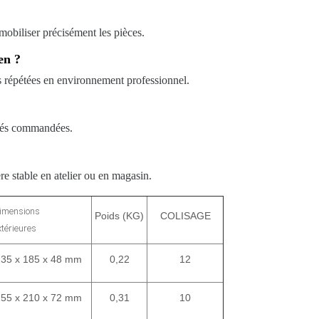
obiliser précisément les pièces.
en ?
s répétées en environnement professionnel.
tités commandées.
re stable en atelier ou en magasin.
imensions
Poids (KG)
COLISAGE
xtérieures
235 x 185 x 48 mm
0,22
12
255 x 210 x 72 mm
0,31
10