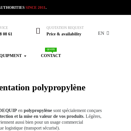
AUTHORITIES
SINCE 2011
.
VICE
QUOTATION REQUEST
EN
8 08 61
Price & availability
QUOTE
EQUIPMENT
CONTACT
sentation polypropylène
 IDEQUIP
en
polypropylène
sont spécialement conçues
ection et la mise en valeur de vos produits
. Légères,
nviennent aussi bien pour un usage commercial
e logistique (transport sécurisé).